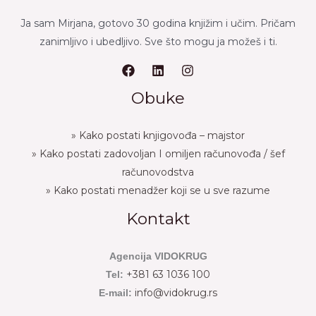
Ja sam Mirjana, gotovo 30 godina knjižim i učim. Pričam
zanimljivo i ubedljivo. Sve što mogu ja možeš i ti.
Obuke
» Kako postati knjigovođa – majstor
» Kako postati zadovoljan I omiljen računovođa / šef
računovodstva
» Kako postati menadžer koji se u sve razume
Kontakt
Agencija VIDOKRUG
+381 63 1036 100
Tel:
info@vidokrug.rs
E-mail: