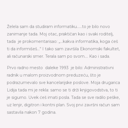
Želela sam da studiram informatiku……to je bilo novo
zanimanje tada. Moj otac, praktičan kao i svaki roditelj,
tada je prokomentarisao: „…kakva informatika, koga ćeš
ti da informišeš…“ I tako sam završila Ekonomski fakultet,
ali računarski smer. Terala sam po svom…. Kao i sada.
Prvo radno mesto daleke 1993 je bilo: Administrativni
radnik u malom proizvodnom preduzeću, što je
podrazumevalo sve kancelarijske poslove. Moja drugarica
Lidija tada mi je rekla: samo se ti drži knjigovodstva, to ti
je sigurno. Uvek ćeš imati posla. Tada se sve radilo peške,
uz lenjir, digitron i kontni plan. Svoj prvi završni račun sam
sastavila nakon 7 godina.