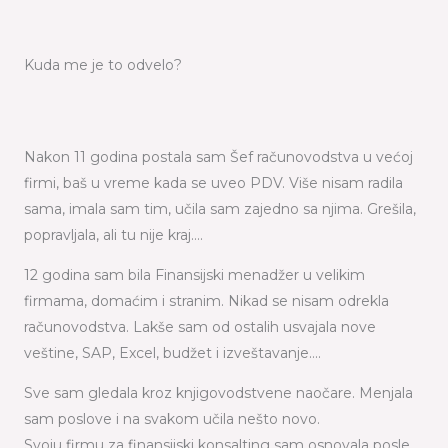
Kuda me je to odvelo?
Nakon 11 godina postala sam Šef računovodstva u većoj
firmi, baš u vreme kada se uveo PDV. Više nisam radila
sama, imala sam tim, učila sam zajedno sa njima. Grešila,
popravljala, ali tu nije kraj….
12 godina sam bila Finansijski menadžer u velikim
firmama, domaćim i stranim. Nikad se nisam odrekla
računovodstva. Lakše sam od ostalih usvajala nove
veštine, SAP, Excel, budžet i izveštavanje….
Sve sam gledala kroz knjigovodstvene naočare. Menjala
sam poslove i na svakom učila nešto novo.
Svoju firmu za finansijski konsalting sam osnovala posle