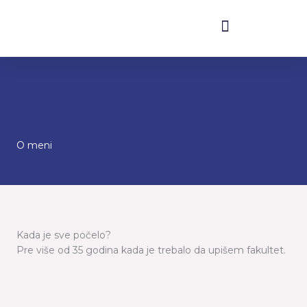
Skip
to
content
O meni
Kada je sve počelo?
Pre više od 35 godina kada je trebalo da upišem fakultet.