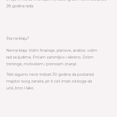
28 godina rada.
Šta na kraju?
Nema kraja. Volim finansije, planove, analize, volim
rad sa ljudima. Pričam zanimljivo i iskreno. Držim
treninge, motivišem i prenosim znanje.
Tebi sigurno neće trebati 30 godina da postaneš
majstor svog zanata, jer ti ćeš imati od koga da
učiš, brzo l lako.