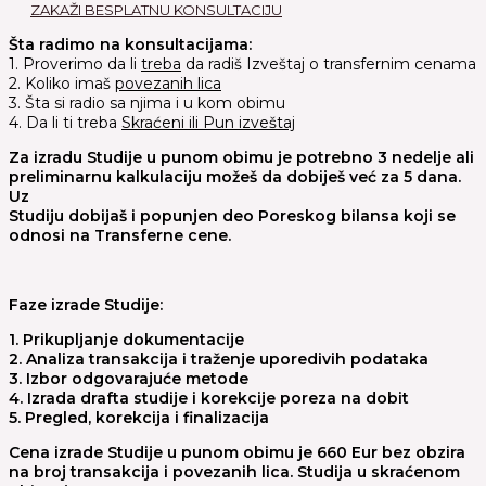
ZAKAŽI BESPLATNU KONSULTACIJU
Šta radimo na konsultacijama:
1. Proverimo da li
treba
da radiš Izveštaj o transfernim cenama
2. Koliko imaš
povezanih lica
3. Šta si radio sa njima i u kom obimu
4. Da li ti treba
Skraćeni ili Pun izveštaj
Za izradu Studije u punom obimu je potrebno 3 nedelje ali
preliminarnu kalkulaciju možeš da dobiješ već za 5 dana.
Uz
Studiju dobijaš i popunjen deo Poreskog bilansa koji se
odnosi na Transferne cene.
Faze izrade Studije:
1. Prikupljanje dokumentacije
2. Analiza transakcija i traženje uporedivih podataka
3. Izbor odgovarajuće metode
4. Izrada drafta studije i korekcije poreza na dobit
5. Pregled, korekcija i finalizacija
Cena izrade Studije u punom obimu je 660 Eur bez obzira
na broj transakcija i povezanih lica. Studija u skraćenom