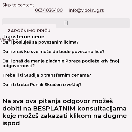
Skip to content
063/1036-100
info@vidokrug.rs
ZAPOČNIMO PRIČU
Transferne cene
Vidokrug
Da li posluješ sa povezanim licima?
Da li znaš ko sve može da bude povezano lice?
Da li znaš da manje plaćanje Poreza podleže krivičnoj
odgovornosti?
Treba li ti Studija o transfernim cenama?
Da li ti treba Pun ili Skraćen izveštaj?
Na sva ova pitanja odgovor možeš
dobiti na BESPLATNIM konsultacijama
koje možeš zakazati klikom na dugme
ispod