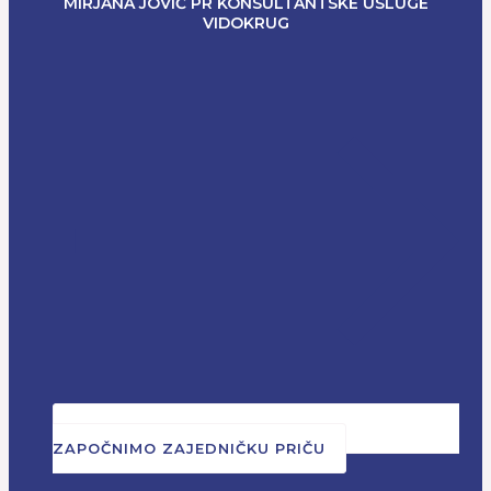
MIRJANA JOVIĆ PR KONSULTANTSKE USLUGE
VIDOKRUG
ZAPOČNIMO ZAJEDNIČKU PRIČU