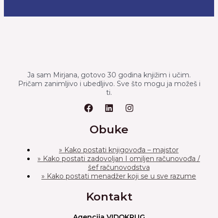
Ja sam Mirjana, gotovo 30 godina knjižim i učim.
Pričam zanimljivo i ubedljivo. Sve što mogu ja možeš i
ti.
Obuke
» Kako postati knjigovođa – majstor
» Kako postati zadovoljan I omiljen računovođa /
šef računovodstva
» Kako postati menadžer koji se u sve razume
Kontakt
Agencija VIDOKRUG