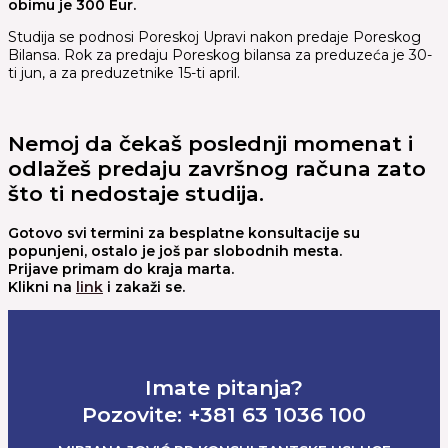
obimu je 300 Eur.
Studija se podnosi Poreskoj Upravi nakon predaje Poreskog
Bilansa. Rok za predaju Poreskog bilansa za preduzeća je 30-
ti jun, a za preduzetnike 15-ti april.
Nemoj da čekaš poslednji momenat i
odlažeš predaju završnog računa zato
što ti nedostaje studija.
Gotovo svi termini za besplatne konsultacije su
popunjeni, ostalo je još par slobodnih mesta.
Prijave primam do kraja marta.
Klikni na
link
i zakaži se.
Imate pitanja?
Pozovite: +381 63 1036 100